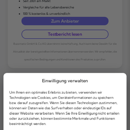
Seit 2001 am Markt
Vergleiche für alle Lebensbereiche
100 % kostenlos & unverbindlich
Zum Anbieter
Testbericht lesen
Buzzmatic GmbH & Co. KG übernimmt keine Haftung. Auch kann keine Gewähr für die
Aktualität der bereitgestellten Informationen übernommen werden. Wir empfehlen, die
spezifischen Bedingungen und Konditionen des Produktes zu prüfen.
Einwilligung verwalten
Um Ihnen ein optimales Erlebnis zu bieten, verwenden wir
Technologien wie Cookies, um Geräteinformationen zu speichern
bzw. darauf zuzugreifen. Wenn Sie diesen Technologien zustimmen,
Konditionen und
können wir Daten wie das Surfverhalten oder eindeutige IDs auf
dieser Website verarbeiten. Wenn Sie Ihre Einwilligung nicht erteilen
Zinsen der Deutschen
oder zurückziehen, können bestimmte Merkmale und Funktionen
beeinträchtigt werden.