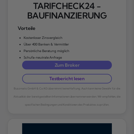
TARIFCHECK24 -
BAUFINANZIERUNG
Vorteile
Kostenloser Zinsvergleich
Über 400 Banken & Vermittler
Persönliche Beratung möglich
Schufa-neutrale Anfrage
Zum Broker
Testbericht lesen
Buzzmatic GmbH & Co. KG übernimmt keine Haftung. Auch kann keine Gewähr für die
Aktualität der bereitgestellten Informationen übernommen werden. Wir empfehlen, die
spezifischen Bedingungen und Konditionen des Produktes zu prüfen.