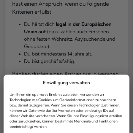
hast einen Anspruch, wenn du folgende
Kriterien erfüllst:
Du hältst dich
legal in der Europäischen
Union auf
(dazu zählen auch Personen
ohne festen Wohnsitz, Asylsuchende und
Geduldete).
Du bist mindestens 14 Jahre alt.
Du bist geschäftsfähig.
Banken dürfen einen Antrag nur in wenigen,
gesetzlich klar definierten Ausnahmefällen
Einwilligung verwalten
ablehnen. Deine Bonität oder eventuelle
Um Ihnen ein optimales Erlebnis zu bieten, verwenden wir
negative Schufa-Einträge spielen dabei
Technologien wie Cookies, um Geräteinformationen zu speichern
ausdrücklich keine Rolle. Zu den legitimen
bzw. darauf zuzugreifen. Wenn Sie diesen Technologien zustimmen,
können wir Daten wie das Surfverhalten oder eindeutige IDs auf
Ablehnungsgründen gehören:
dieser Website verarbeiten. Wenn Sie Ihre Einwilligung nicht erteilen
oder zurückziehen, können bestimmte Merkmale und Funktionen
Du besitzt bereits ein nutzbares
beeinträchtigt werden.