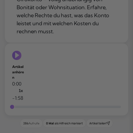
Bonität oder Wohnsituation. Erfahre,
welche Rechte du hast, was das Konto
leistet und mit welchen Kosten du
rechnen musst.
Artikel
anhöre
n
0:00
1x
-1:58
0 Mal
als Hilfreich markiert
Artikel teilen
286
Aufrufe