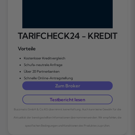
TARIFCHECK24 - KREDIT
Vorteile
Kostenloser Kreditvergleich
Schufa-neutrale Anfrage
Über 20 Partnerbanken
Schnelle Online-Antragstellung
Zum Broker
Testbericht lesen
Buzzmatic GmbH & Co. KG übernimmt keine Haftung. Auch kann keine Gewähr für die
Aktualität der bereitgestellten Informationen übernommen werden. Wir empfehlen, die
spezifischen Bedingungen und Konditionen des Produktes zu prüfen.