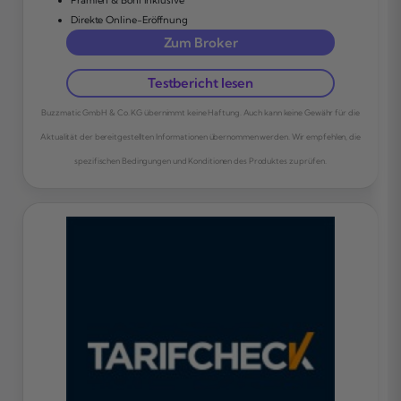
Direkte Online-Eröffnung
Zum Broker
Testbericht lesen
Buzzmatic GmbH & Co. KG übernimmt keine Haftung. Auch kann keine Gewähr für die
Aktualität der bereitgestellten Informationen übernommen werden. Wir empfehlen, die
spezifischen Bedingungen und Konditionen des Produktes zu prüfen.