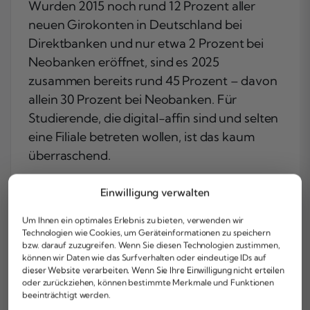
Wurden 2015 noch rund 12 Prozent aller
neuen Girokonten in Deutschland bei
Direktbanken und nur etwa 2 Prozent bei
Neobanken eröffnet, sind es 2025
zusammen bereits rund 45 Prozent – davon
allein 30 Prozent bei Neobanken. Für
Studierende, die digital-affin sind und selten
eine Filiale betreten wollen, ist das kaum
überraschend.
Unter den 16- bis 29-Jährigen schätzen 73
Einwilligung verwalten
Prozent ein breites Online-Banking-
Angebot als wichtigstes Kriterium bei der
Um Ihnen ein optimales Erlebnis zu bieten, verwenden wir
Technologien wie Cookies, um Geräteinformationen zu speichern
Kontowahl. Das Filialnetz halten dagegen
bzw. darauf zuzugreifen. Wenn Sie diesen Technologien zustimmen,
nur noch 37 Prozent dieser Altersgruppe für
können wir Daten wie das Surfverhalten oder eindeutige IDs auf
dieser Website verarbeiten. Wenn Sie Ihre Einwilligung nicht erteilen
relevant. Das bedeutet nicht, dass
oder zurückziehen, können bestimmte Merkmale und Funktionen
Filialbanken keine Daseinsberechtigung
beeinträchtigt werden.