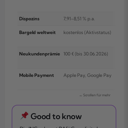
Dispozins
7,91–8,51 % p.a.
6,9
Bargeld weltweit
kostenlos (Aktivstatus)
kos
50 
Neukundenprämie
100 € (bis 30.06.2026)
bis
Mobile Payment
Apple Pay, Google Pay
App
Good to know