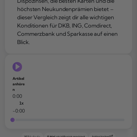
Dispozinsen, die besten Karten und die
höchsten Neukundenprämien bietet –
dieser Vergleich zeigt dir alle wichtigen
Konditionen für DKB, ING, Comdirect,
Commerzbank und Sparkasse auf einen
Blick.
Artikel
anhöre
n
0:00
1x
-0:00
0 Mal
als Hilfreich markiert
Artikel teilen
102
Aufrufe