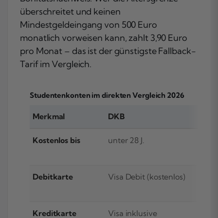
überschreitet und keinen
Mindestgeldeingang von 500 Euro
monatlich vorweisen kann, zahlt 3,90 Euro
pro Monat – das ist der günstigste Fallback-
Tarif im Vergleich.
Studentenkonten im direkten Vergleich 2026
Merkmal
DKB
IN
Kostenlos bis
unter 28 J.
unt
Debitkarte
Visa Debit (kostenlos)
Vis
Kreditkarte
Visa inklusive
nic