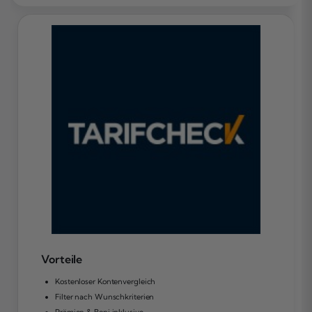
Vorteile
Kostenloser Kontenvergleich
Filter nach Wunschkriterien
Prämien & Boni inklusive