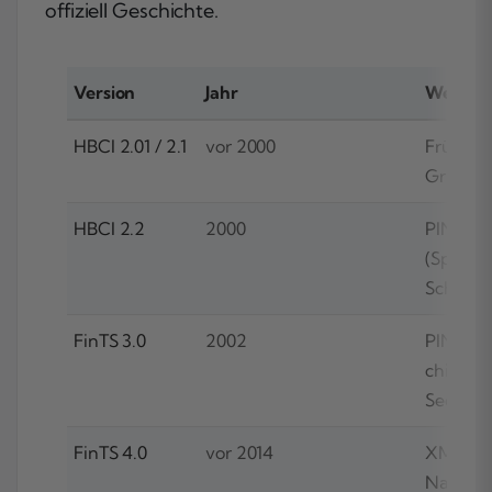
offiziell Geschichte.
Version
Jahr
Wesentl
HBCI 2.01 / 2.1
vor 2000
Frühe V
Grundar
HBCI 2.2
2000
PIN/TAN
(Sparka
Schritt
FinTS 3.0
2002
PIN/TAN 
chipTAN
Secoder
FinTS 4.0
vor 2014
XML-
Nachric