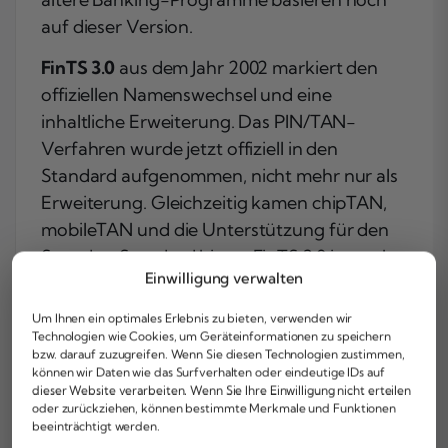
auf dieser Version.
FinTS 3.0
aus dem Jahr 2002 markiert den
offiziellen Namenswechsel und eine
inhaltliche Erweiterung. Das PIN/TAN-
Verfahren wurde jetzt offiziell in den
Standard aufgenommen, nicht mehr nur als
Erweiterung. Gleichzeitig kamen chipTAN,
mobileTAN und die Unterstützung für den
Secoder-Standard hinzu. FinTS 3.0 ist nach
Einwilligung verwalten
wie vor am Markt etabliert und wird von
vielen Banken und Banking-Programmen
Um Ihnen ein optimales Erlebnis zu bieten, verwenden wir
aktiv genutzt.
Technologien wie Cookies, um Geräteinformationen zu speichern
bzw. darauf zuzugreifen. Wenn Sie diesen Technologien zustimmen,
können wir Daten wie das Surfverhalten oder eindeutige IDs auf
FinTS 4.0
brachte eine fundamentale
dieser Website verarbeiten. Wenn Sie Ihre Einwilligung nicht erteilen
technische Änderung: Die
oder zurückziehen, können bestimmte Merkmale und Funktionen
beeinträchtigt werden.
Nachrichtensyntax wurde auf
XML