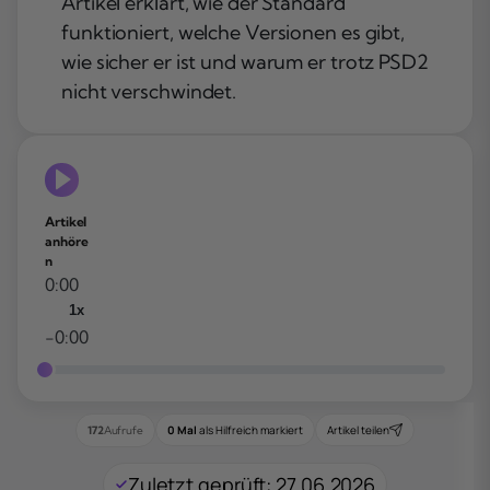
Artikel erklärt, wie der Standard
funktioniert, welche Versionen es gibt,
wie sicher er ist und warum er trotz PSD2
nicht verschwindet.
Artikel
anhöre
n
0:00
1x
-0:00
0 Mal
als Hilfreich markiert
Artikel teilen
172
Aufrufe
Zuletzt geprüft: 27.06.2026