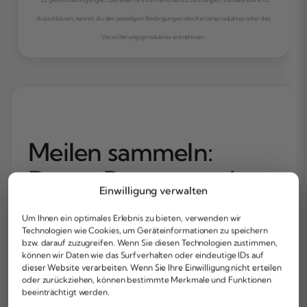
Ausschlüssen, kannst du den jeweiligen Bedingungen des Kartenproduktes oder des
Versicherungsproduktes entnehmen.
Meilen sammeln:
Raten, Partner und
Einwilligung verwalten
Bonusmöglichkeiten
Um Ihnen ein optimales Erlebnis zu bieten, verwenden wir
Technologien wie Cookies, um Geräteinformationen zu speichern
bzw. darauf zuzugreifen. Wenn Sie diesen Technologien zustimmen,
Die Grundrate der Miles & More Kreditkarte
können wir Daten wie das Surfverhalten oder eindeutige IDs auf
dieser Website verarbeiten. Wenn Sie Ihre Einwilligung nicht erteilen
für Privatkunden ist schnell erklärt: Du
oder zurückziehen, können bestimmte Merkmale und Funktionen
sammelst
1 Prämienmeile pro 2 € Umsatz
,
beeinträchtigt werden.