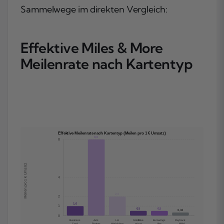
Sammelwege im direkten Vergleich:
Effektive Miles & More
Meilenrate nach Kartentyp
Effektive Meilenrate nach Kartentyp (Meilen pro 1 € Umsatz)
8,0
8
Meilen pro 1 € Umsatz
4
2,0
2
1,0
1
0,5
0,5
0,33
0
Business
Avis
LH
Gold/Blue
Eurowings
Payback
Card
Partner
Worldshop
privat
Visa
→ M&M