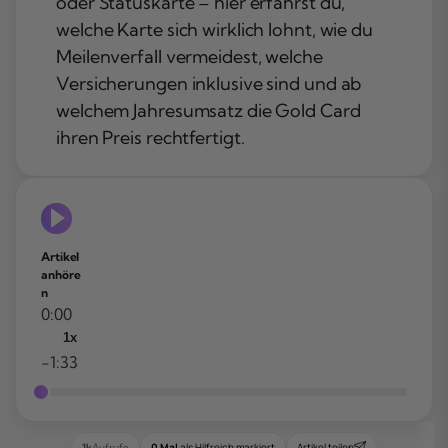
oder Statuskarte – hier erfährst du,
welche Karte sich wirklich lohnt, wie du
Meilenverfall vermeidest, welche
Versicherungen inklusive sind und ab
welchem Jahresumsatz die Gold Card
ihren Preis rechtfertigt.
Artikel
anhöre
n
0:00
1x
-1:33
0 Mal
als Hilfreich markiert
Artikel teilen
1k
Aufrufe