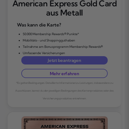
American Express Gold Card
aus Metall
Was kann die Karte?
50.000 Membership Rewards® Punkte*
Mobilitäts- und Shoppingguthaben
Teilnahme am Bonusprogramm Membership Rewards®
Umfassende Versicherungen
Jetzt beantragen
Mehr erfahren
*Es gelten Bedingungen. Detaillierte Informationen zu Leistungen, insbesondere zu
Ausschlüssen, kannst du den jeweiligen Bedingungen des Kartenproduktes oder des
Versicherungsproduktes entnehmen.