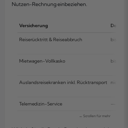
Nutzen-Rechnung einbeziehen.
Versicherung
Deckun
Reiserücktritt & Reiseabbruch
bis 5.00
Mietwagen-Vollkasko
bis 75.0
Auslandsreisekranken inkl. Rücktransport
nicht be
Telemedizin-Service
—