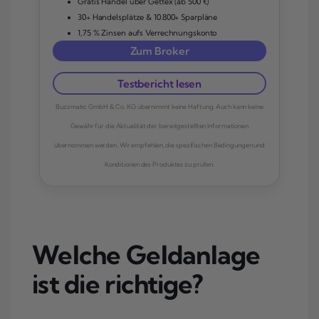
Gratis Handel über Gettex (ab 500 €)
30+ Handelsplätze & 10.800+ Sparpläne
1,75 % Zinsen aufs Verrechnungskonto
Zum Broker
Testbericht lesen
Buzzmatic GmbH & Co. KG übernimmt keine Haftung. Auch kann keine
Gewähr für die Aktualität der bereitgestellten Informationen
übernommen werden. Wir empfehlen, die spezifischen Bedingungen und
Konditionen des Produktes zu prüfen.
Welche Geldanlage
ist die richtige?