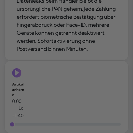
Datenleaks beim Händler bleibt die
ursprüngliche PAN geheim. Jede Zahlung
erfordert biometrische Bestätigung über
Fingerabdruck oder Face-ID, mehrere
Geräte können getrennt deaktiviert
werden. Sofortaktivierung ohne
Postversand binnen Minuten.
Artikel
anhöre
n
0:00
1x
-1:40