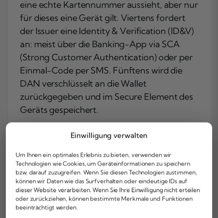
eine echte Kartennummer aussieht, aber nur
für dieses eine Gerät gilt. Viertens fordert
der Issuer eine Identity & Verification (ID&V)
an: meist über die Banking-App via SCA
(Strong Customer Authentication) oder per
Einmal-Code per SMS. Fünftens wird die
DAN verschlüsselt an die Wallet
zurückgegeben und im Secure Element des
Geräts gespeichert.
Mehrere Geräte
Einwilligung verwalten
Die virtuelle Karte kann auf mehreren
Um Ihnen ein optimales Erlebnis zu bieten, verwenden wir
Geräten gleichzeitig aktiv sein —
Technologien wie Cookies, um Geräteinformationen zu speichern
bzw. darauf zuzugreifen. Wenn Sie diesen Technologien zustimmen,
Smartphone, Tablet, Smartwatch. Jedes
können wir Daten wie das Surfverhalten oder eindeutige IDs auf
Gerät bekommt einen eigenen Token, also
dieser Website verarbeiten. Wenn Sie Ihre Einwilligung nicht erteilen
oder zurückziehen, können bestimmte Merkmale und Funktionen
eine eigene DAN. Bei Verlust eines Geräts
beeinträchtigt werden.
kann der Token einzeln deaktiviert werden,