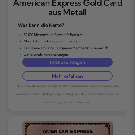
American Express Gold Card
aus Metall
Was kann die Karte?
50.000 Membership Rewards® Punkte*
Mobilitäts- und Shoppingguthaben
Teilnahme am Bonusprogramm Membership Rewards®
Umfassende Versicherungen
Jetzt beantragen
Mehr erfahren
*Es gelten Bedingungen. Detaillierte Informationen zu Leistungen, insbesondere zu
Ausschlüssen, kannst du den jeweiligen Bedingungen des Kartenproduktes oder des
Versicherungsproduktes entnehmen.