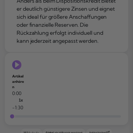
Anders als beim Dispositionskredit bietet
er deutlich günstigere Zinsen und eignet
sich ideal für größere Anschaffungen
oder finanzielle Reserven. Die
Rückzahlung erfolgt individuell und
kann jederzeit angepasst werden.
Artikel
anhöre
n
0:00
1x
-1:30
0 Mal
als Hilfreich markiert
Artikel teilen
192
Aufrufe