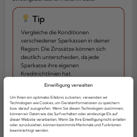
Tip
Vergleiche die Konditionen
verschiedener Sparkassen in deiner
Region. Die Zinssätze können sich
deutlich unterscheiden, da jede
Sparkasse ihre eigenen
Kreditrichtlinien hat.
Einwilligung verwalten
Kreditrahmen und Limits
Um Ihnen ein optimales Erlebnis zu bieten, verwenden wir
Technologien wie Cookies, um Geräteinformationen zu speichern
Der typische
Kreditrahmen
beim
bzw. darauf zuzugreifen. Wenn Sie diesen Technologien zustimmen,
können wir Daten wie das Surfverhalten oder eindeutige IDs auf
Sparkassen Abrufkredit liegt zwischen 2.500
dieser Website verarbeiten. Wenn Sie Ihre Einwilligung nicht erteilen
und 50.000 Euro. Die genaue Höhe hängt
oder zurückziehen, können bestimmte Merkmale und Funktionen
beeinträchtigt werden.
von verschiedenen Faktoren ab,