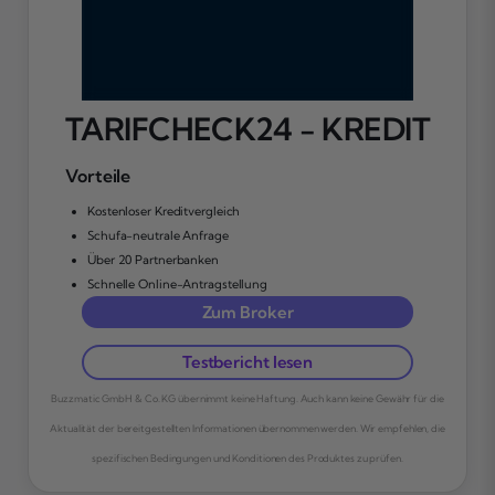
TARIFCHECK24 - KREDIT
Vorteile
Kostenloser Kreditvergleich
Schufa-neutrale Anfrage
Über 20 Partnerbanken
Schnelle Online-Antragstellung
Zum Broker
Testbericht lesen
Buzzmatic GmbH & Co. KG übernimmt keine Haftung. Auch kann keine Gewähr für die
Aktualität der bereitgestellten Informationen übernommen werden. Wir empfehlen, die
spezifischen Bedingungen und Konditionen des Produktes zu prüfen.