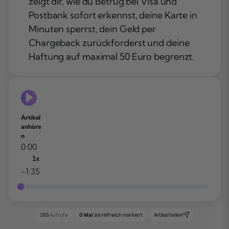
zeigt dir, wie du Betrug bei Visa und
Postbank sofort erkennst, deine Karte in
Minuten sperrst, dein Geld per
Chargeback zurückforderst und deine
Haftung auf maximal 50 Euro begrenzt.
Artikel
anhöre
n
0:00
1x
-1:35
0 Mal
als Hilfreich markiert
Artikel teilen
285
Aufrufe