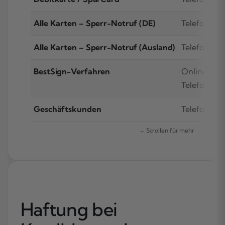
Alle Karten – Sperr-Notruf (DE)
Telefon, kos
Alle Karten – Sperr-Notruf (Ausland)
Telefon, kos
BestSign-Verfahren
Online-Ban
Telefon
Geschäftskunden
Telefon
Haftung bei