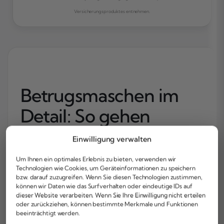
Versicherungsproduktes entnehmen.
Betrugsmaschen im
Detail: So gehen
Kriminelle vor
Einwilligung verwalten
Um Ihnen ein optimales Erlebnis zu bieten, verwenden wir
Kriminelle sind kreativ – und sie passen ihre
Technologien wie Cookies, um Geräteinformationen zu speichern
bzw. darauf zuzugreifen. Wenn Sie diesen Technologien zustimmen,
Methoden ständig an. Wer die gängigen
können wir Daten wie das Surfverhalten oder eindeutige IDs auf
Maschen kennt, ist deutlich schwerer zu
dieser Website verarbeiten. Wenn Sie Ihre Einwilligung nicht erteilen
oder zurückziehen, können bestimmte Merkmale und Funktionen
täuschen. Hier sind die wichtigsten
beeinträchtigt werden.
Betrugsformen, die Postbank- und Visa-