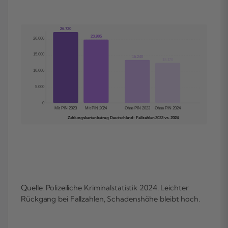
26.730
23.905
20.000
15.000
16.240
15.170
10.000
5.000
0
Mit PIN 2023
Mit PIN 2024
Ohne PIN 2023
Ohne PIN 2024
Zahlungskartenbetrug Deutschland: Fallzahlen 2023 vs. 2024
Quelle: Polizeiliche Kriminalstatistik 2024. Leichter
Rückgang bei Fallzahlen, Schadenshöhe bleibt hoch.