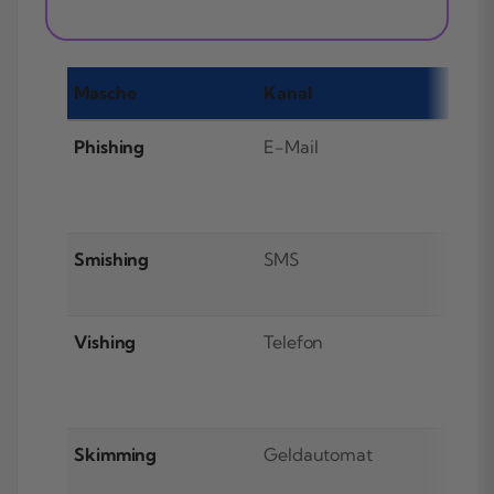
Masche
Kanal
Phishing
E-Mail
U
D
v
Smishing
SMS
L
Vishing
Telefon
A
B
Skimming
Geldautomat
W
u