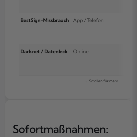
BestSign-Missbrauch
App / Telefon
A
G
f
Darknet / Datenleck
Online
K
Sofortmaßnahmen: