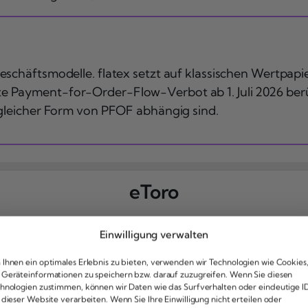
schäftsmodelle. flatex setzt auf klassischen Wertpapi
e Payment-for-Order-Flow-Verbot ab 1. Juli 2026 ber
 gleicher Form von PFOF abhängig sind.
eToro
ile
Nachteile
Einwilligung verwalten
tenloses Konto
Spreads fallen an
mo-Konto möglich
Support ausbaufäh
Ihnen ein optimales Erlebnis zu bieten, verwenden wir Technologien wie Cookies
y-Trading-Funktion
Gebühr bei Auszah
Geräteinformationen zu speichern bzw. darauf zuzugreifen. Wenn Sie diesen
hnologien zustimmen, können wir Daten wie das Surfverhalten oder eindeutige I
yptowährungen
Nur USD als Kont
 dieser Website verarbeiten. Wenn Sie Ihre Einwilligung nicht erteilen oder
ne Gewähr für die Aktualität der bereitgestellten Informationen übernommen 