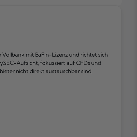
Vollbank,
Festpreis und
Sparpläne
Libertex im
Detail: CySEC,
CFDs und ES
Hebel
e Vollbank mit BaFin-Lizenz und richtet sich
Direkter
r CySEC-Aufsicht, fokussiert auf CFDs und
Vergleich: Lize
ieter nicht direkt austauschbar sind,
Gebühren un
Produkte
Welcher Broke
passt zu welc
Anlegertyp?
Risiken und
Regulierung
2026
Fazit