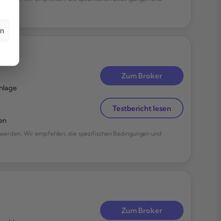
en
Zum Broker
nlage
Testbericht lesen
en
werden. Wir empfehlen, die spezifischen Bedingungen und
Zum Broker