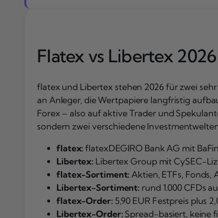
Flatex vs Libertex 202
flatex und Libertex stehen 2026 für zwei sehr
an Anleger, die Wertpapiere langfristig aufba
Forex – also auf aktive Trader und Spekulante
sondern zwei verschiedene Investmentwelten
flatex:
flatexDEGIRO Bank AG mit BaFin-
Libertex:
Libertex Group mit CySEC-Lizen
flatex-Sortiment:
Aktien, ETFs, Fonds, A
Libertex-Sortiment:
rund 1.000 CFDs auf
flatex-Order:
5,90 EUR Festpreis plus 
Libertex-Order:
Spread-basiert, keine f