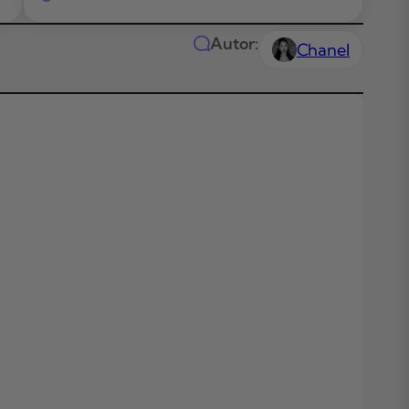
Autor:
Chanel
Das Wichtigste
Kürze
Themen in
diesem Artikel
Flatex vs Liber
2026 im
Schnellcheck
flatex im Detail