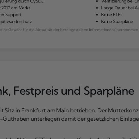
ulierung durch CySEC
Verifizierung bei E
t 2012 am Markt
Lange Dauer bei A
er Support
Keine ETFs
ativsaldoschutz
Keine Sparpläne
ne Gewähr für die Aktualität der bereitgestellten Informationen übernommen 
ank, Festpreis und Sparpläne
t Sitz in Frankfurt am Main betrieben. Der Mutterkon
h-Guthaben unterliegen damit der gesetzlichen Einlag