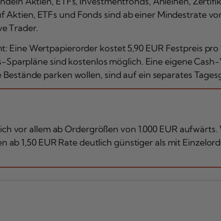
handeln Aktien, ETFs, Investmentfonds, Anleihen, Zertif
uf Aktien, ETFs und Fonds sind ab einer Mindestrate v
e Trader.
nt: Eine Wertpapierorder kostet 5,90 EUR Festpreis p
Sparpläne sind kostenlos möglich. Eine eigene Cash
ere Bestände parken wollen, sind auf ein separates Tag
sich vor allem ab Ordergrößen von 1.000 EUR aufwärts.
en ab 1,50 EUR Rate deutlich günstiger als mit Einzelord