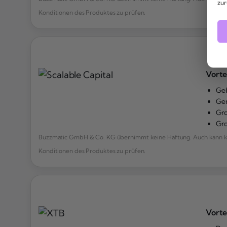
zur
Konditionen des Produktes zu prüfen.
Vorte
Geb
Ger
Gro
Gro
Buzzmatic GmbH & Co. KG übernimmt keine Haftung. Auch kann kei
Konditionen des Produktes zu prüfen.
Vorte