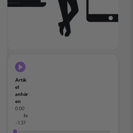
Artik
el
anhör
en
0:00
1x
-1:37