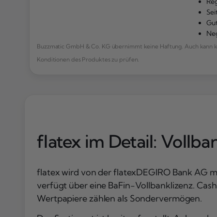
Reg
Sei
Gut
Neg
Buzzmatic GmbH & Co. KG übernimmt keine Haftung. Auch kann kei
Konditionen des Produktes zu prüfen.
flatex im Detail: Vollb
flatex wird von der flatexDEGIRO Bank AG mi
verfügt über eine BaFin-Vollbanklizenz. Cas
Wertpapiere zählen als Sondervermögen.