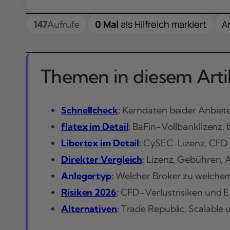
0 Mal
als Hilfreich markiert
Ar
147
Aufrufe
Themen in diesem Artik
Schnellcheck
:
Kerndaten beider Anbiete
flatex im Detail
:
BaFin-Vollbanklizenz, b
Libertex im Detail
:
CySEC-Lizenz, CFD-
Direkter Vergleich
:
Lizenz, Gebühren, A
Anlegertyp
:
Welcher Broker zu welchem 
Risiken 2026
:
CFD-Verlustrisiken und 
Alternativen
:
Trade Republic, Scalable 